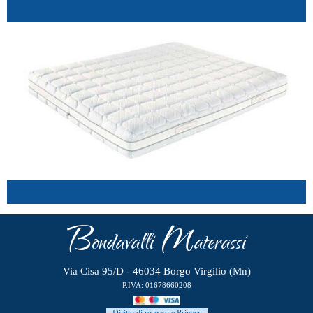
.
.
B
M
ondavalli
aterassi
Via Cisa 95/D - 46034 Borgo Virgilio (Mn)
P.IVA: 01678660208
Diritto di recesso e Privacy