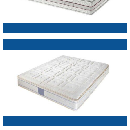
.
.
.