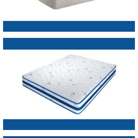
.
.
.