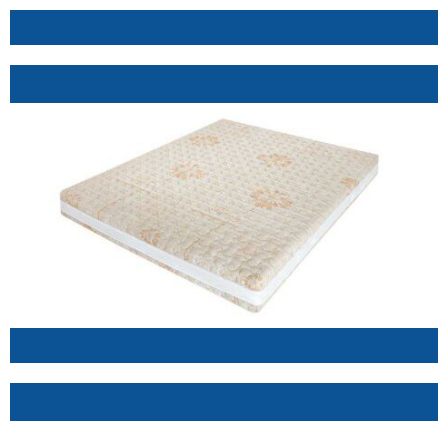
.
.
.
.