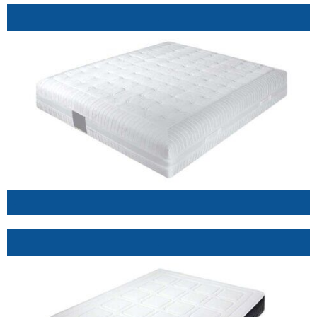
.
.
.