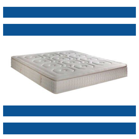
.
.
.
.